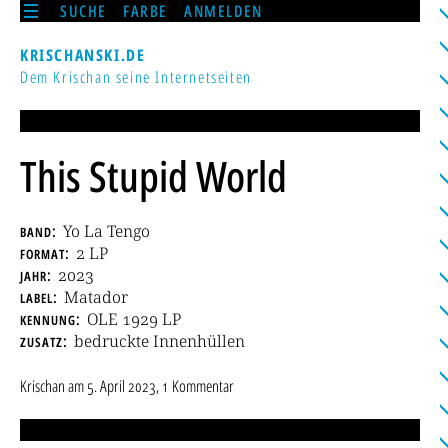
SUCHE
FARBE
ANMELDEN
KRISCHANSKI.DE
Dem Krischan seine Internetseiten
This Stupid World
band
Yo La Tengo
format
2 LP
jahr
2023
label
Matador
kennung
OLE 1929 LP
zusatz
bedruckte Innenhüllen
Krischan
am
5. April 2023
, 1 Kommentar