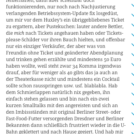
funktionierenden, nur noch nach Nachjustierung
verlangenden Betriebssystem-Update fix losgedüst,
um mir vor dem Huxley’s ein übriggebliebenes Ticket
zu ergattern, aber Pustekuchen: lauter andere Bettler,
die
mich
nach Tickets angehauen haben oder Tickets-
please-Schilder vor ihren Bauch hielten, und offenbar
nur ein einziger Verkäufer, der aber was von
Freundin ohne Ticket und geänderter Abendplanung
und trinken gehen erzählte und mindestens 50 Euro
haben wollte, weil steht zwar 34 Komma irgendwas
drauf, aber für weniger als 40 gibts das ja auch an
der Theaterkasse nicht und mindestens ein Cocktail
sollte schon rausspringen usw. usf. blablabla. Hab
dem Schmierlappen natürlich nix gegeben, ihn
einfach stehen gelassen und bin nach ein-zwei
kurzen Smalltalks mit den angereisten und sich an
den Imbissständen mit original Berliner Street- oder
Fast-Food-Futter versorgenden Dresdner und Berliner
Bekannten dann schließlich frustriert wieder in die U-
Bahn geklettert und nach Hause geeiert. Und hab mir