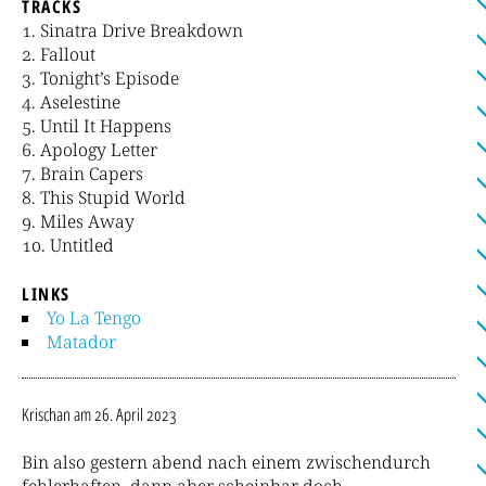
TRACKS
Sinatra Drive Breakdown
Fallout
Tonight’s Episode
Aselestine
Until It Happens
Apology Letter
Brain Capers
This Stupid World
Miles Away
Untitled
LINKS
Yo La Tengo
Matador
Krischan
am 26. April 2023
Bin also gestern abend nach einem zwischendurch
fehlerhaften, dann aber scheinbar doch