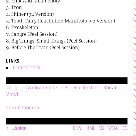
Milk And Melancholy
Tron
Shiner (92 Version)
Tooth-Fairy Retribution Manifesto (92 Version)
Exoskeleton
Sangre (Peel Session)
Big Things, Small Things (Peel Session)
Before The Train (Peel Session)
LINKS
Quarterstick
2013
Download-Code
LP
Quarterstick
Rodan
Vinyl
kommentieren
nach oben
DRPL
HTML
CSS
WCAG
CC