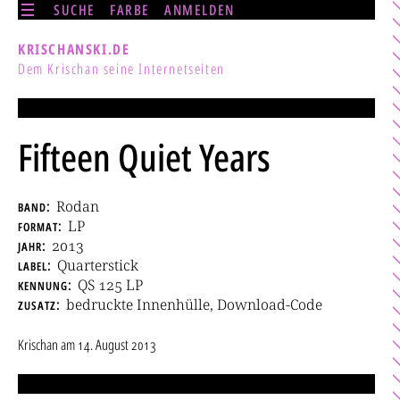
SUCHE
FARBE
ANMELDEN
KRISCHANSKI.DE
Dem Krischan seine Internetseiten
Fifteen Quiet Years
band
Rodan
format
LP
jahr
2013
label
Quarterstick
kennung
QS 125 LP
zusatz
bedruckte Innenhülle, Download-Code
Krischan
am
14. August 2013