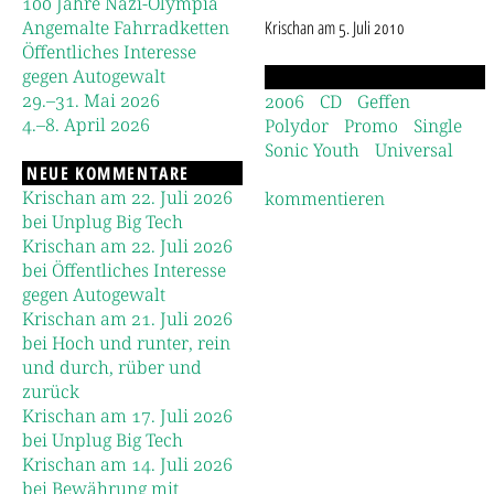
100 Jahre Nazi-Olympia
Angemalte Fahrradketten
Krischan
am
5. Juli 2010
Öffentliches Interesse
gegen Autogewalt
29.–31. Mai 2026
2006
CD
Geffen
4.–8. April 2026
Polydor
Promo
Single
Sonic Youth
Universal
NEUE KOMMENTARE
Krischan am 22. Juli 2026
kommentieren
bei Unplug Big Tech
Krischan am 22. Juli 2026
bei Öffentliches Interesse
gegen Autogewalt
Krischan am 21. Juli 2026
bei Hoch und runter, rein
und durch, rüber und
zurück
Krischan am 17. Juli 2026
bei Unplug Big Tech
Krischan am 14. Juli 2026
bei Bewährung mit