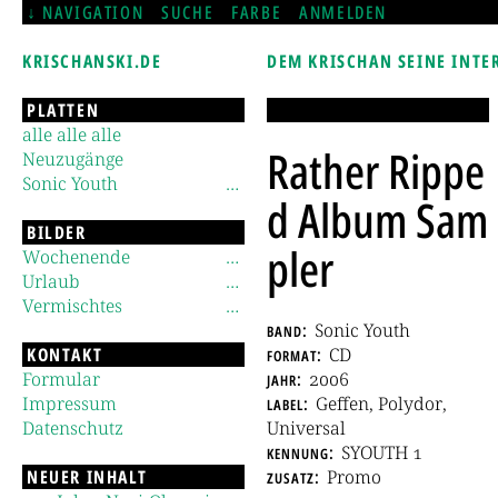
NAVIGATION
SUCHE
FARBE
ANMELDEN
KRISCHANSKI.DE
DEM KRISCHAN SEINE INTE
PLATTEN
alle alle alle
Rather Rippe
Neuzugänge
Sonic Youth
d Album Sam
BILDER
pler
Wochenende
Urlaub
Vermischtes
band
Sonic Youth
KONTAKT
format
CD
Formular
jahr
2006
Impressum
label
Geffen, Polydor,
Datenschutz
Universal
kennung
SYOUTH 1
NEUER INHALT
zusatz
Promo