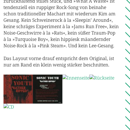
zurückhaltend stilles Stück, und »What A Waste« ist
tendenziell ein ruppiger Rock-Song von beinahe
schon traditioneller Machart mit wiederum Kim am
Gesang. Kein Schweinerock à la »Sleepin’ Around«,
keine schräges Experiment à la »Jams Run Free«, kein
Noise-Geschwirre à la »Rats«, kein süßer Traum-Pop
à la »Turquoise Boy«, kein hippiesk mäandernder
Noise-Rock à la »Pink Steam«. Und kein Lee-Gesang.
Das Layout vorne drauf entspricht dem Original, ist
nur am Rand ein klein wenig stärker beschnitten.