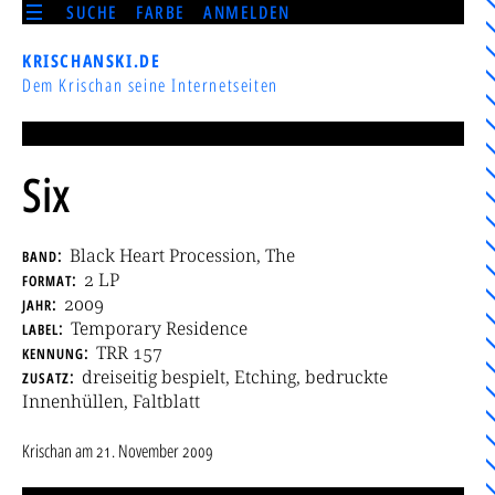
SUCHE
FARBE
ANMELDEN
KRISCHANSKI.DE
Dem Krischan seine Internetseiten
Six
band
Black Heart Procession, The
format
2 LP
jahr
2009
label
Temporary Residence
kennung
TRR 157
zusatz
dreiseitig bespielt, Etching, bedruckte
Innenhüllen, Faltblatt
Krischan
am
21. November 2009