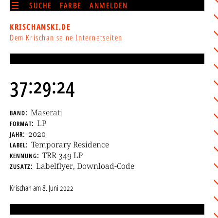
SUCHE
FARBE
ANMELDEN
KRISCHANSKI.DE
Dem Krischan seine Internetseiten
37:29:24
band
Maserati
format
LP
jahr
2020
label
Temporary Residence
kennung
TRR 349 LP
zusatz
Labelflyer, Download-Code
Krischan
am
8. Juni 2022