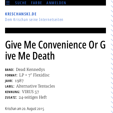
SUCHE
FARBE
ANMELDEN
KRISCHANSKI.DE
Dem Krischan seine Internetseiten
Give Me Convenience Or G
ive Me Death
band
Dead Kennedys
format
LP + 7" Flexidisc
jahr
1987
label
Alternative Tentacles
kennung
VIRUS 57
zusatz
24-seitiges Heft
Krischan
am
20. August 2015