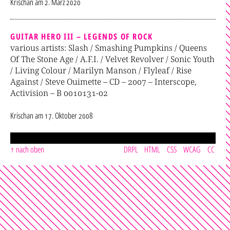
Krischan
am
2. März 2020
GUITAR HERO III – LEGENDS OF ROCK
various artists: Slash / Smashing Pumpkins / Queens
Of The Stone Age / A.F.I. / Velvet Revolver / Sonic Youth
/ Living Colour / Marilyn Manson / Flyleaf / Rise
Against / Steve Ouimette – CD – 2007 – Interscope,
Activision – B 0010131-02
Krischan
am
17. Oktober 2008
nach oben
DRPL
HTML
CSS
WCAG
CC