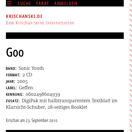
SUCHE
FARBE
ANMELDEN
KRISCHANSKI.DE
Dem Krischan seine Internetseiten
Goo
band
Sonic Youth
format
2 CD
jahr
2005
label
Geffen
kennung
0602498604939
zusatz
DigiPak mit halbtransparentem Textblatt im
Klarsicht-Schuber, 28-seitiges Booklet
Krischan
am
23. September 2010