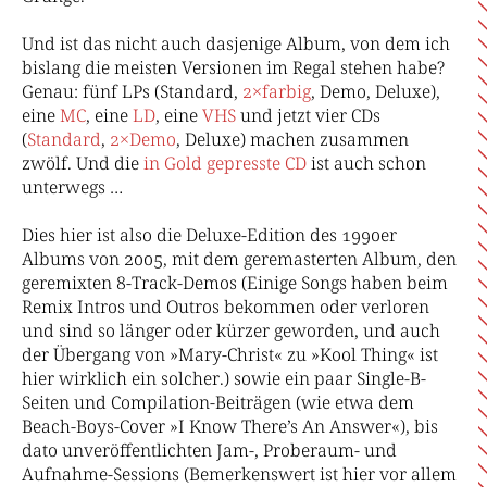
Und ist das nicht auch dasjenige Album, von dem ich
bislang die meisten Versionen im Regal stehen habe?
Genau: fünf LPs (Standard,
2×
farbig
, Demo, Deluxe),
eine
MC
, eine
LD
, eine
VHS
und jetzt vier CDs
(
Standard
,
2×
Demo
, Deluxe) machen zusammen
zwölf. Und die
in Gold gepresste CD
ist auch schon
unterwegs …
Dies hier ist also die Deluxe-Edition des 1990er
Albums von 2005, mit dem geremasterten Album, den
geremixten 8-Track-Demos (Einige Songs haben beim
Remix Intros und Outros bekommen oder verloren
und sind so länger oder kürzer geworden, und auch
der Übergang von »Mary-Christ« zu »Kool Thing« ist
hier wirklich ein solcher.) sowie ein paar Single-B-
Seiten und Compilation-Beiträgen (wie etwa dem
Beach-Boys-Cover »I Know There’s An Answer«), bis
dato unveröffentlichten Jam-, Proberaum- und
Aufnahme-Sessions (Bemerkenswert ist hier vor allem