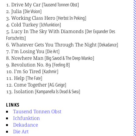
Drive My Car
[Tausend Tonnen Obst]
Julia
[Die Vision]
Working Class Hero
[Herbst In Peking]
Cold Turkey
[Ichfunktion]
Lucy In The Sky With Diamonds
[Der Expander Des
Fortschritts]
Whatever Gets You Through The Night
[Dekadance]
I’m Losing You
[Die Art]
Nowhere Man
[Big Savod & The Deep Manko]
Revolution No. 89
[Feeling B]
I’m So Tired
[Kashmir]
Help
[The Fate]
Come Together
[AG Geige]
Isolation
[Kampanella Is Dead & Svea]
LINKS
Tausend Tonnen Obst
Ichfunktion
Dekadance
Die Art