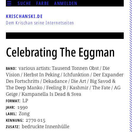
SUCHE
FARBE
ANMELDEN
KRISCHANSKI.DE
Dem Krischan seine Internetseiten
Celebrating The Eggman
band
various artists: Tausend Tonnen Obst / Die
Vision / Herbst In Peking / Ichfunktion / Der Expander
Des Fortschritts / Dekadance / Die Art / Big Savod &
The Deep Manko / Feeling B / Kashmir / The Fate / AG
Geige / Kampanella Is Dead & Svea
format
LP
jahr
1990
label
Zong
kennung
2770 015
zusatz
bedruckte Innenhülle