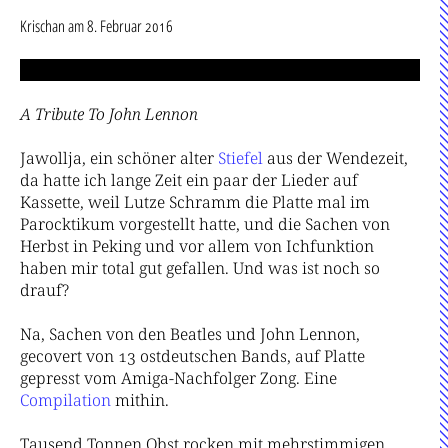
Krischan
am
8. Februar 2016
A Tribute To John Lennon
Jawollja, ein schöner alter
Stie
fel
aus der Wendezeit,
da hatte ich lange Zeit ein paar der Lieder auf
Kassette, weil Lutze Schramm die Platte mal im
Parocktikum vorgestellt hatte, und die Sachen von
Herbst in Peking und vor allem von Ichfunktion
haben mir total gut gefallen. Und was ist noch so
drauf?
Na, Sachen von den Beatles und John Lennon,
gecovert von 13 ostdeutschen Bands, auf Platte
gepresst vom Amiga-Nachfolger Zong. Eine
Com
pi
la
tion
mithin.
Tausend Tonnen Obst rocken mit mehrstimmigen