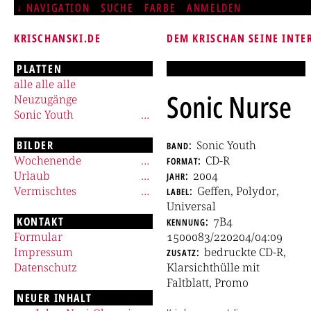
NAVIGATION
SUCHE
FARBE
ANMELDEN
KRISCHANSKI.DE
DEM KRISCHAN SEINE INTE
PLATTEN
alle alle alle
Sonic Nurse
Neuzugänge
Sonic Youth
BILDER
band
Sonic Youth
Wochenende
format
CD-R
Urlaub
jahr
2004
Vermischtes
label
Geffen, Polydor,
Universal
KONTAKT
kennung
7B4
Formular
1500083/220204/04:09
Impressum
zusatz
bedruckte CD-R,
Datenschutz
Klarsichthülle mit
Faltblatt, Promo
NEUER INHALT