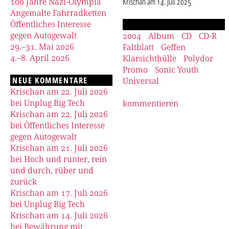
100 Jahre Nazi-Olympia
Krischan
am
14. Juli 2025
Angemalte Fahrradketten
Öffentliches Interesse
gegen Autogewalt
2004
Album
CD
CD-R
29.–31. Mai 2026
Faltblatt
Geffen
4.–8. April 2026
Klarsichthülle
Polydor
Promo
Sonic Youth
NEUE KOMMENTARE
Universal
Krischan am 22. Juli 2026
bei Unplug Big Tech
kommentieren
Krischan am 22. Juli 2026
bei Öffentliches Interesse
gegen Autogewalt
Krischan am 21. Juli 2026
bei Hoch und runter, rein
und durch, rüber und
zurück
Krischan am 17. Juli 2026
bei Unplug Big Tech
Krischan am 14. Juli 2026
bei Bewährung mit