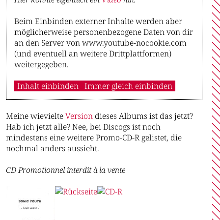
Beim Einbinden externer Inhalte werden aber
möglicherweise personenbezogene Daten von dir
an den Server von www.youtube-nocookie.com
(und eventuell an weitere Drittplattformen)
weitergegeben.
Inhalt einbinden
Immer gleich einbinden
Meine wievielte
V
e
r
s
i
o
n
dieses Albums ist das jetzt?
Hab ich jetzt alle? Nee, bei Discogs ist noch
mindestens eine weitere Promo-CD-R gelistet, die
nochmal anders aussieht.
CD Promotionnel interdit à la vente