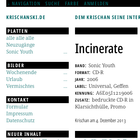
NAVIGATION
SUCHE
FARBE
ANMELDEN
KRISCHANSKI.DE
DEM KRISCHAN SEINE INTE
PLATTEN
alle alle alle
Incinerate
Neuzugänge
Sonic Youth
BILDER
band
Sonic Youth
Wochenende
format
CD-R
Urlaub
jahr
2006
Vermischtes
label
Universal, Geffen
kennung
A6E05I1219006
KONTAKT
zusatz
bedruckte CD-R in
Formular
Klarsichthülle, Promo
Impressum
Datenschutz
Krischan
am
4. Dezember 2013
NEUER INHALT