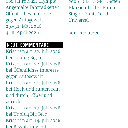
100 Jahre Nazi-Olympia
2006
CD
CD-R
Geffen
Angemalte Fahrradketten
Klarsichthülle
Promo
Öffentliches Interesse
Single
Sonic Youth
gegen Autogewalt
Universal
29.–31. Mai 2026
4.–8. April 2026
kommentieren
NEUE KOMMENTARE
Krischan am 22. Juli 2026
bei Unplug Big Tech
Krischan am 22. Juli 2026
bei Öffentliches Interesse
gegen Autogewalt
Krischan am 21. Juli 2026
bei Hoch und runter, rein
und durch, rüber und
zurück
Krischan am 17. Juli 2026
bei Unplug Big Tech
Krischan am 14. Juli 2026
bei Bewährung mit