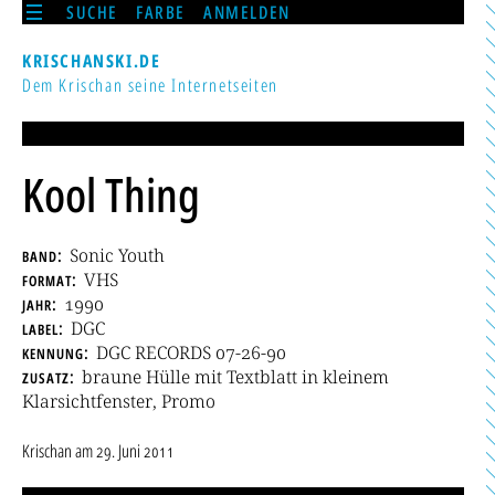
SUCHE
FARBE
ANMELDEN
KRISCHANSKI.DE
Dem Krischan seine Internetseiten
Kool Thing
band
Sonic Youth
format
VHS
jahr
1990
label
DGC
kennung
DGC RECORDS 07-26-90
zusatz
braune Hülle mit Textblatt in kleinem
Klarsichtfenster, Promo
Krischan
am
29. Juni 2011