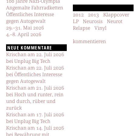
100 Jahre Nazi-Olympia
Angemalte Fahrradketten
Öffentliches Interesse
2012
2013
Klappcover
gegen Autogewalt
LP
Neurosis
Neurot
29.–31. Mai 2026
Relapse
Vinyl
4.–8. April 2026
kommentieren
NEUE KOMMENTARE
Krischan am 22. Juli 2026
bei Unplug Big Tech
Krischan am 22. Juli 2026
bei Öffentliches Interesse
gegen Autogewalt
Krischan am 21. Juli 2026
bei Hoch und runter, rein
und durch, rüber und
zurück
Krischan am 17. Juli 2026
bei Unplug Big Tech
Krischan am 14. Juli 2026
bei Bewährung mit