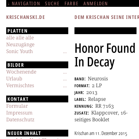
NAVIGATION
SUCHE
FARBE
ANMELDEN
KRISCHANSKI.DE
DEM KRISCHAN SEINE INTE
PLATTEN
alle alle alle
Honor Found
Neuzugänge
Sonic Youth
In Decay
BILDER
Wochenende
Urlaub
band
Neurosis
Vermischtes
format
2 LP
jahr
2013
KONTAKT
label
Relapse
Formular
kennung
RR 7163
Impressum
zusatz
Klappcover, 16-
Datenschutz
seitiges Booklet
NEUER INHALT
Krischan
am
11. Dezember 2015