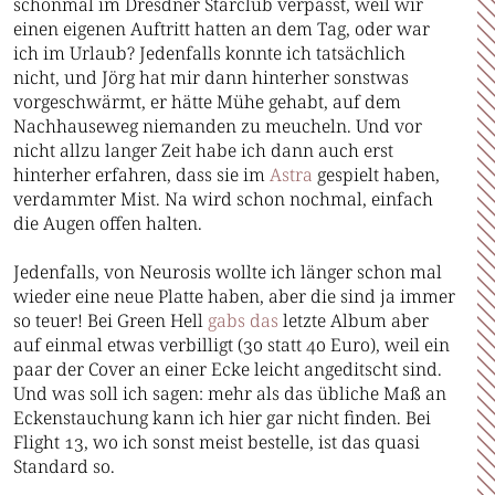
schonmal im Dresdner Starclub verpasst, weil wir
einen eigenen Auftritt hatten an dem Tag, oder war
ich im Urlaub? Jedenfalls konnte ich tatsächlich
nicht, und Jörg hat mir dann hinterher sonstwas
vorgeschwärmt, er hätte Mühe gehabt, auf dem
Nachhauseweg niemanden zu meucheln. Und vor
nicht allzu langer Zeit habe ich dann auch erst
hinterher erfahren, dass sie im
Astra
gespielt haben,
verdammter Mist. Na wird schon nochmal, einfach
die Augen offen halten.
Jedenfalls, von Neurosis wollte ich länger schon mal
wieder eine neue Platte haben, aber die sind ja immer
so teuer! Bei Green Hell
gabs
das
letzte Album aber
auf einmal etwas verbilligt (30 statt 40 Euro), weil ein
paar der Cover an einer Ecke leicht angeditscht sind.
Und was soll ich sagen: mehr als das übliche Maß an
Eckenstauchung kann ich hier gar nicht finden. Bei
Flight 13, wo ich sonst meist bestelle, ist das quasi
Standard so.