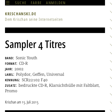
SUCHE
FARBE
ANMELDEN
KRISCHANSKI.DE
Dem Krischan seine Internetseiten
Sampler 4 Titres
band
Sonic Youth
format
CD-R
jahr
2002
label
Polydor, Geffen, Universal
kennung
SCR22102 F40
zusatz
bedruckte CD-R, Klarsichthülle mit Faltblatt,
Promo
Krischan
am
15. Juli 2015