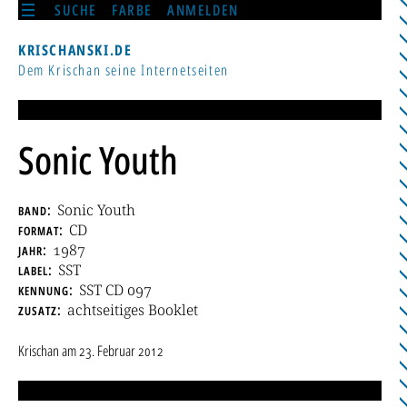
SUCHE
FARBE
ANMELDEN
KRISCHANSKI.DE
Dem Krischan seine Internetseiten
Sonic Youth
band
Sonic Youth
format
CD
jahr
1987
label
SST
kennung
SST CD 097
zusatz
achtseitiges Booklet
Krischan
am
23. Februar 2012