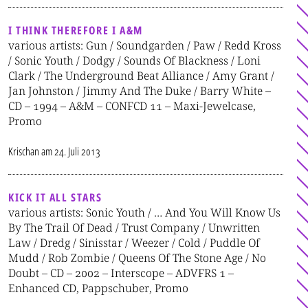
I THINK THEREFORE I A&M
various artists: Gun / Soundgarden / Paw / Redd Kross
/ Sonic Youth / Dodgy / Sounds Of Blackness / Loni
Clark / The Underground Beat Alliance / Amy Grant /
Jan Johnston / Jimmy And The Duke / Barry White –
CD – 1994 – A&M – CONFCD 11 – Maxi-Jewelcase,
Promo
Krischan
am
24. Juli 2013
KICK IT ALL STARS
various artists: Sonic Youth / … And You Will Know Us
By The Trail Of Dead / Trust Company / Unwritten
Law / Dredg / Sinisstar / Weezer / Cold / Puddle Of
Mudd / Rob Zombie / Queens Of The Stone Age / No
Doubt – CD – 2002 – Interscope – ADVFRS 1 –
Enhanced CD, Pappschuber, Promo