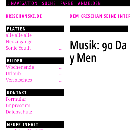
NAVIGATION
SUCHE
FARBE
ANMELDEN
KRISCHANSKI.DE
DEM KRISCHAN SEINE INTE
PLATTEN
alle alle alle
Musik: 90 Da
Neuzugänge
Sonic Youth
y Men
BILDER
Wochenende
Urlaub
Vermischtes
KONTAKT
Formular
Impressum
Datenschutz
NEUER INHALT