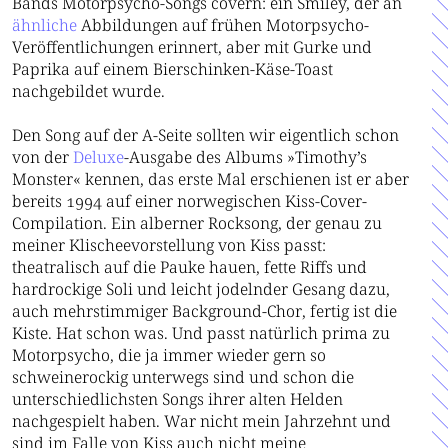
Bands Motorpsycho-Songs covern: ein Smiley, der an
ähn
li
che
Abbildungen auf frühen Motorpsycho-
Veröffentlichungen erinnert, aber mit Gurke und
Paprika auf einem Bierschinken-Käse-Toast
nachgebildet wurde.
Den Song auf der A-Seite sollten wir eigentlich schon
von der
Deluxe
-Ausgabe des Albums »Timothy’s
Monster« kennen, das erste Mal erschienen ist er aber
bereits 1994 auf einer norwegischen Kiss-Cover-
Compilation. Ein alberner Rocksong, der genau zu
meiner Klischeevorstellung von Kiss passt:
theatralisch auf die Pauke hauen, fette Riffs und
hardrockige Soli und leicht jodelnder Gesang dazu,
auch mehrstimmiger Background-Chor, fertig ist die
Kiste. Hat schon was. Und passt natürlich prima zu
Motorpsycho, die ja immer wieder gern so
schweinerockig unterwegs sind und schon die
unterschiedlichsten Songs ihrer alten Helden
nachgespielt haben. War nicht mein Jahrzehnt und
sind im Falle von Kiss auch nicht meine