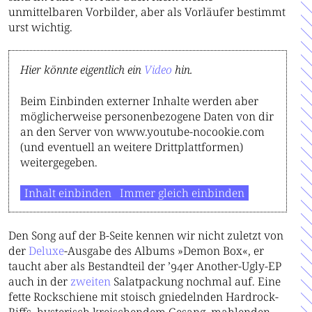
unmittelbaren Vorbilder, aber als Vorläufer bestimmt
urst wichtig.
Hier könnte eigentlich ein
Video
hin.
Beim Einbinden externer Inhalte werden aber
möglicherweise personenbezogene Daten von dir
an den Server von www.youtube-nocookie.com
(und eventuell an weitere Drittplattformen)
weitergegeben.
Inhalt einbinden
Immer gleich einbinden
Den Song auf der B-Seite kennen wir nicht zuletzt von
der
Deluxe
-Ausgabe des Albums »Demon Box«, er
taucht aber als Bestandteil der ’94er Another-Ugly-EP
auch in der
zweiten
Salatpackung nochmal auf. Eine
fette Rockschiene mit stoisch gniedelnden Hardrock-
Riffs, hysterisch kreischendem Gesang, mahlenden