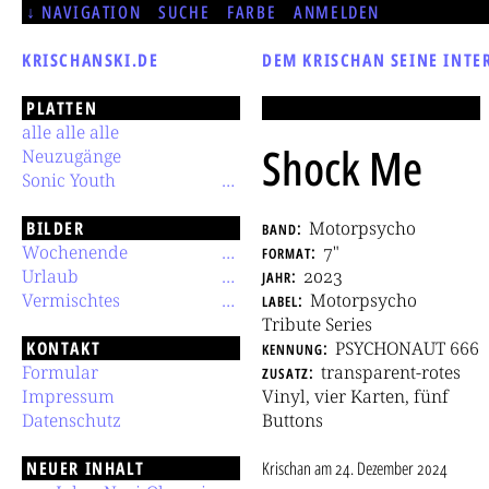
NAVIGATION
SUCHE
FARBE
ANMELDEN
KRISCHANSKI.DE
DEM KRISCHAN SEINE INTE
PLATTEN
alle alle alle
Shock Me
Neuzugänge
Sonic Youth
BILDER
band
Motorpsycho
Wochenende
format
7"
Urlaub
jahr
2023
Vermischtes
label
Motorpsycho
Tribute Series
KONTAKT
kennung
PSYCHONAUT 666
Formular
zusatz
transparent-rotes
Impressum
Vinyl, vier Karten, fünf
Datenschutz
Buttons
NEUER INHALT
Krischan
am
24. Dezember 2024