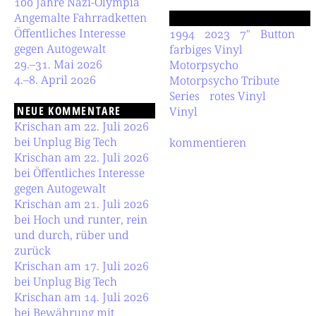
100 Jahre Nazi-Olympia
Angemalte Fahrradketten
Öffentliches Interesse
1994
2023
7"
Button
gegen Autogewalt
farbiges Vinyl
29.–31. Mai 2026
Motorpsycho
4.–8. April 2026
Motorpsycho Tribute
Series
rotes Vinyl
NEUE KOMMENTARE
Vinyl
Krischan am 22. Juli 2026
bei Unplug Big Tech
kommentieren
Krischan am 22. Juli 2026
bei Öffentliches Interesse
gegen Autogewalt
Krischan am 21. Juli 2026
bei Hoch und runter, rein
und durch, rüber und
zurück
Krischan am 17. Juli 2026
bei Unplug Big Tech
Krischan am 14. Juli 2026
bei Bewährung mit