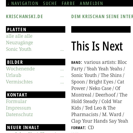
NAVIGATION
SUCHE
FARBE
ANMELDEN
KRISCHANSKI.DE
DEM KRISCHAN SEINE INTE
PLATTEN
alle alle alle
This Is Next
Neuzugänge
Sonic Youth
BILDER
band
various artists: Bloc
Wochenende
Party / Yeah Yeah Yeahs /
Urlaub
Sonic Youth / The Shins /
Vermischtes
Spoon / Bright Eyes / Cat
Power / Neko Case / Of
KONTAKT
Montreal / Deerhoof / The
Formular
Hold Steady / Cold War
Impressum
Kids / Ted Leo & The
Datenschutz
Pharmacists / M. Ward /
Clap Your Hands Say Yeah
NEUER INHALT
format
CD