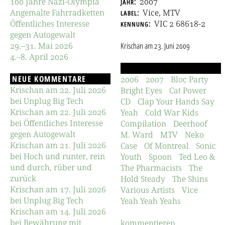
100 Jahre Nazi-Olympia
jahr
2007
Angemalte Fahrradketten
label
Vice, MTV
Öffentliches Interesse
kennung
VIC 2 68618-2
gegen Autogewalt
29.–31. Mai 2026
Krischan
am
23. Juni 2009
4.–8. April 2026
NEUE KOMMENTARE
2006
2007
Bloc Party
Krischan am 22. Juli 2026
Bright Eyes
Cat Power
bei Unplug Big Tech
CD
Clap Your Hands Say
Krischan am 22. Juli 2026
Yeah
Cold War Kids
bei Öffentliches Interesse
Compilation
Deerhoof
gegen Autogewalt
M. Ward
MTV
Neko
Krischan am 21. Juli 2026
Case
Of Montreal
Sonic
bei Hoch und runter, rein
Youth
Spoon
Ted Leo &
und durch, rüber und
The Pharmacists
The
zurück
Hold Steady
The Shins
Krischan am 17. Juli 2026
Various Artists
Vice
bei Unplug Big Tech
Yeah Yeah Yeahs
Krischan am 14. Juli 2026
bei Bewährung mit
kommentieren