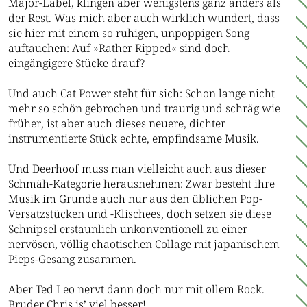
Major-Label, klingen aber wenigstens ganz anders als
der Rest. Was mich aber auch wirklich wundert, dass
sie hier mit einem so ruhigen, unpoppigen Song
auftauchen: Auf »Rather Ripped« sind doch
eingängigere Stücke drauf?
Und auch Cat Power steht für sich: Schon lange nicht
mehr so schön gebrochen und traurig und schräg wie
früher, ist aber auch dieses neuere, dichter
instrumentierte Stück echte, empfindsame Musik.
Und Deerhoof muss man vielleicht auch aus dieser
Schmäh-Kategorie herausnehmen: Zwar besteht ihre
Musik im Grunde auch nur aus den üblichen Pop-
Versatzstücken und -Klischees, doch setzen sie diese
Schnipsel erstaunlich unkonventionell zu einer
nervösen, völlig chaotischen Collage mit japanischem
Pieps-Gesang zusammen.
Aber Ted Leo nervt dann doch nur mit ollem Rock.
Bruder Chris is’ viel besser!