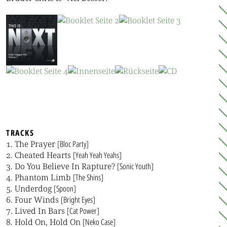
TRACKS
The Prayer
[Bloc Party]
Cheated Hearts
[Yeah Yeah Yeahs]
Do You Believe In Rapture?
[Sonic Youth]
Phantom Limb
[The Shins]
Underdog
[Spoon]
Four Winds
[Bright Eyes]
Lived In Bars
[Cat Power]
Hold On, Hold On
[Neko Case]