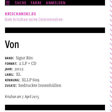
SUCHE
FARBE
ANMELDEN
KRISCHANSKI.DE
Dem Krischan seine Internetseiten
Von
band
Sigur Rós
format
2 LP + CD
jahr
2012
label
XL
kennung
XLLP 609
zusatz
bedruckte Innenhüllen
Krischan
am
7. April 2015