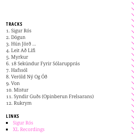
TRACKS
Sigur Rós
Dögun
Hún Jörð …
Leit Að Lífi
Myrkur
18 Sekúndur Fyrir Sólarupprás
Hafssól
Veröld Ný Og Óð
Von
Mistur
Syndir Guðs (Opinberun Frelsarans)
Rukrym
LINKS
Sigur Rós
XL Recordings