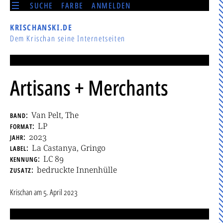
SUCHE
FARBE
ANMELDEN
KRISCHANSKI.DE
Dem Krischan seine Internetseiten
Artisans + Merchants
band
Van Pelt, The
format
LP
jahr
2023
label
La Castanya, Gringo
kennung
LC 89
zusatz
bedruckte Innenhülle
Krischan
am
5. April 2023