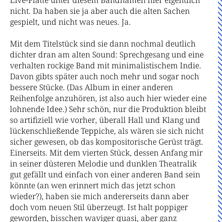
Live-Platte unter diesem Bandnamen hier eigentlich
nicht. Da haben sie ja aber auch die alten Sachen
gespielt, und nicht was neues. Ja.
Mit dem Titelstück sind sie dann nochmal deutlich
dichter dran am alten Sound: Sprechgesang und eine
verhalten rockige Band mit minimalistischem Indie.
Davon gibts später auch noch mehr und sogar noch
bessere Stücke. (Das Album in einer anderen
Reihenfolge anzuhören, ist also auch hier wieder eine
lohnende Idee.) Sehr schön, nur die Produktion bleibt
so artifiziell wie vorher, überall Hall und Klang und
lückenschließende Teppiche, als wären sie sich nicht
sicher gewesen, ob das kompositorische Gerüst trägt.
Einerseits. Mit dem vierten Stück, dessen Anfang mir
in seiner düsteren Melodie und dunklen Theatralik
gut gefällt und einfach von einer anderen Band sein
könnte (an wen erinnert mich das jetzt schon
wieder?), haben sie mich andererseits dann aber
doch vom neuen Stil überzeugt. Ist halt poppiger
geworden, bisschen waviger quasi, aber ganz