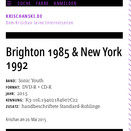
SUCHE
FARBE
ANMELDEN
KRISCHANSKI.DE
Dem Krischan seine Internetseiten
Brighton 1985 & New York
1992
band
Sonic Youth
format
DVD-R + CD-R
jahr
2015
kennung
K3-10L19402184607C22
zusatz
handbeschriftete Standard-Rohlinge
Krischan
am
20. Mai 2015