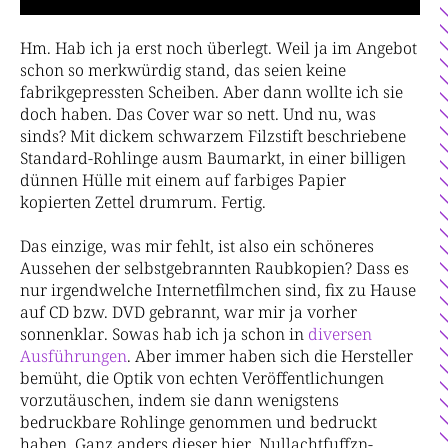
Hm. Hab ich ja erst noch überlegt. Weil ja im Angebot
schon so merkwürdig stand, das seien keine
fabrikgepressten Scheiben. Aber dann wollte ich sie
doch haben. Das Cover war so nett. Und nu, was
sinds? Mit dickem schwarzem Filzstift beschriebene
Standard-Rohlinge ausm Baumarkt, in einer billigen
dünnen Hülle mit einem auf farbiges Papier
kopierten Zettel drumrum. Fertig.
Das einzige, was mir fehlt, ist also ein schöneres
Aussehen der selbstgebrannten Raubkopien? Dass es
nur irgendwelche Internetfilmchen sind, fix zu Hause
auf CD bzw. DVD gebrannt, war mir ja vorher
sonnenklar. Sowas hab ich ja schon in
di
ver
sen
Aus
füh
run
gen
. Aber immer haben sich die Hersteller
bemüht, die Optik von echten Veröffentlichungen
vorzutäuschen, indem sie dann wenigstens
bedruckbare Rohlinge genommen und bedruckt
haben. Ganz anders dieser hier. Nullachtfuffzn-